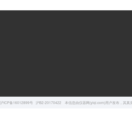
产品资讯
总有机碳TOC分析仪
内毒素检测仪
公司新闻
标准品与试剂
产品文章
TOC分析仪配件
解决方案
样品瓶
技术资料
沪ICP备16012899号
沪B2-20170422
超纯水硼Boron分析仪
本信息由
仪器网(yiqi.com)
用户发布，其真
视频资料